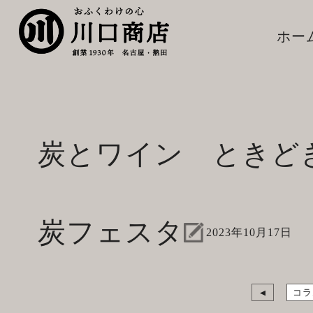
ホー
炭とワイン ときど
炭フェスタ
2023年10月17日
コラ
▲