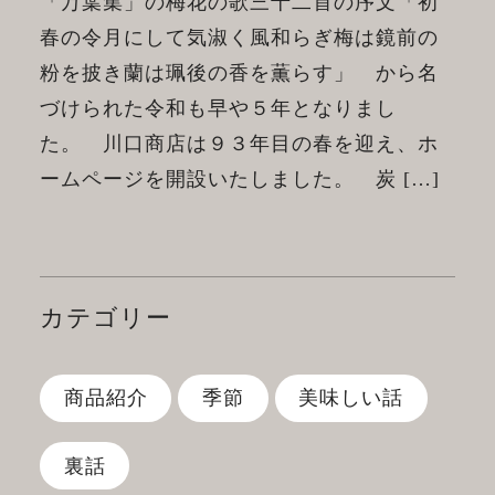
「万葉集」の梅花の歌三十二首の序文「初
春の令月にして気淑く風和らぎ梅は鏡前の
粉を披き蘭は珮後の香を薫らす」 から名
づけられた令和も早や５年となりまし
た。 川口商店は９３年目の春を迎え、ホ
ームページを開設いたしました。 炭 […]
カテゴリー
商品紹介
季節
美味しい話
裏話